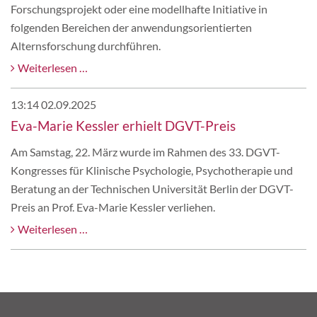
Forschungsprojekt oder eine modellhafte Initiative in
Nachwuchswissenschaftler*innen
folgenden Bereichen der anwendungsorientierten
Alternsforschung durchführen.
Ausschreibung
Weiterlesen …
Wilhelm
Woort-
13:14 02.09.2025
Förderpreis
Eva-Marie Kessler erhielt DGVT-Preis
2027
Am Samstag, 22. März wurde im Rahmen des 33. DGVT-
Kongresses für Klinische Psychologie, Psychotherapie und
Beratung an der Technischen Universität Berlin der DGVT-
Preis an Prof. Eva-Marie Kessler verliehen.
Eva-
Weiterlesen …
Marie
Kessler
erhielt
DGVT-