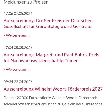
Meldungen zu Preisen
17:06 07.05.2026
Ausschreibung: Großer Preis der Deutschen
Gesellschaft für Gerontologie und Geriatrie
Ausschreibung:
Weiterlesen …
Großer
Preis
17:04 05.05.2026
der
Ausschreibung: Margret- und Paul-Baltes-Preis
Deutschen
für Nachwuchswissenschaftler*innen
Gesellschaft
Ausschreibung:
Weiterlesen …
für
Margret-
Gerontologie
und
09:34 22.04.2026
und
Paul-
Ausschreibung Wilhelm Woort-Förderpreis 2027
Geriatrie
Baltes-
Der mit 20.000 Euro dotierte Wilhelm Woort-Förderpreis
Preis
zeichnet Wissenschaftler/-innen aus, die ein herausragendes
für