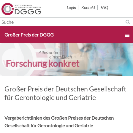
Navigation
Login
Kontakt
FAQ
überspringen
Navigation
Großer Preis der DGGG
überspringen
Startseite
Alles unter
Alles unter
einem Dach
einem Dach
Wissenschaft
Forschung konkret
Aktuelles & Termine
Über uns
Großer Preis der Deutschen Gesellschaft
für Gerontologie und Geriatrie
Sektionen
Vergaberichtlinien des Großen Preises der Deutschen
Studium & Karriere
Gesellschaft für Gerontologie und Geriatrie