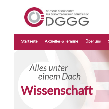
Navigation
Startseite
Aktuelles & Termine
Über uns
überspringen
Alles unter
Alles unter
einem Dach
einem D
Forschung konkret
Wissenschaft