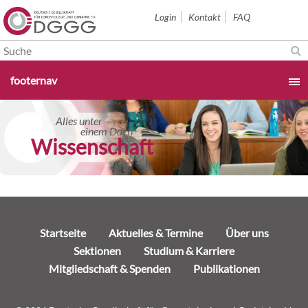
Navigation
Login
Kontakt
FAQ
überspringen
Navigation
footernav
überspringen
Startseite
Alles unter
einem Dach
Wissenschaft
Aktuelles & Termine
Über uns
Navigation
Startseite
Aktuelles & Termine
Über uns
Sektionen
überspringen
Sektionen
Studium & Karriere
Mitgliedschaft & Spenden
Publikationen
Studium & Karriere