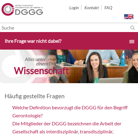
Navigation
Login
Kontakt
FAQ
überspringen
Navigation
Ihre Frage war nicht dabei?
überspringen
Startseite
Alles unter
Alles unter
einem Dach
einem Dach
orschung konkret
Wissenschaft
Aktuelles & Termine
Über uns
Häufig gestellte Fragen
Welche Definition bevorzugt die DGGG für den Begriff
Sektionen
Gerontologie?
Die Mitglieder der DGGG bezeichnen die Arbeit der
Studium & Karriere
Gesellschaft als interdisziplinär, transdisziplinär,